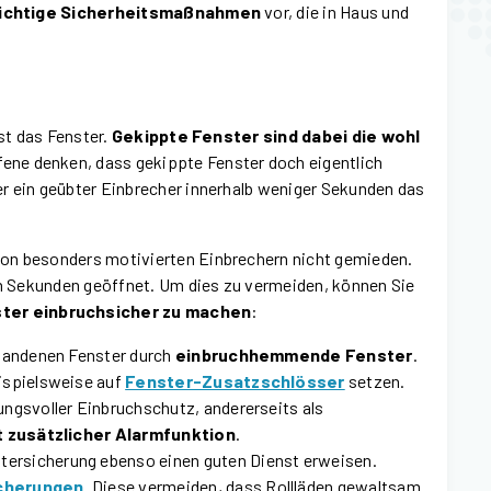
ichtige Sicherheitsmaßnahmen
vor, die in Haus und
ist das Fenster.
Gekippte Fenster sind dabei die wohl
ffene denken, dass gekippte Fenster doch eigentlich
r ein geübter Einbrecher innerhalb weniger Sekunden das
von besonders motivierten Einbrechern nicht gemieden.
 in Sekunden geöffnet. Um dies zu vermeiden, können Sie
ter einbruchsicher zu machen
:
rhandenen Fenster durch
einbruchhemmende Fenster
.
eispielsweise auf
Fenster-Zusatzschlösser
setzen.
ungsvoller Einbruchschutz, andererseits als
t zusätzlicher Alarmfunktion
.
tersicherung ebenso einen guten Dienst erweisen.
icherungen
. Diese vermeiden, dass Rollläden gewaltsam