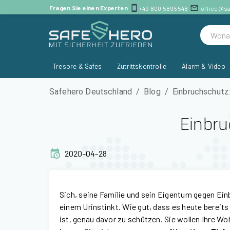
Fragen Sie einen Experten
+49 800 5895548
office@s
Tresore & Safes
Zutrittskontrolle
Alarm & Video
Safehero Deutschland
/
Blog
/
Einbruchschutz:
Einbru
2020-04-28
Sich, seine Familie und sein Eigentum gegen Ein
einem Urinstinkt. Wie gut, dass es heute bereits
ist, genau davor zu schützen. Sie wollen Ihre W