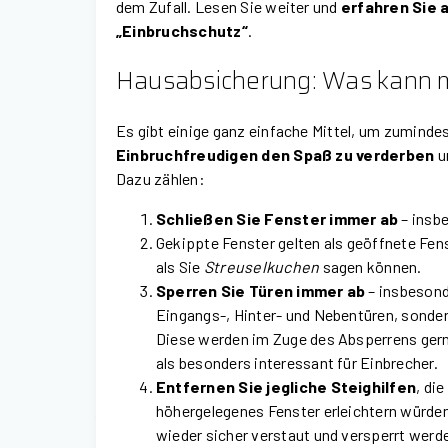
dem Zufall. Lesen Sie weiter und
erfahren Sie 
„Einbruchschutz“
.
Hausabsicherung: Was kann 
Es gibt einige ganz einfache Mittel, um zuminde
Einbruchfreudigen den Spaß zu verderben
u
Dazu zählen:
Schließen Sie Fenster immer ab
– insbe
Gekippte Fenster gelten als geöffnete Fens
als Sie
Streuselkuchen
sagen können.
Sperren Sie Türen immer ab
– insbesonde
Eingangs-, Hinter- und Nebentüren, sonde
Diese werden im Zuge des Absperrens gerne
als besonders interessant für Einbrecher.
Entfernen Sie jegliche Steighilfen
, di
höhergelegenes Fenster erleichtern würden
wieder sicher verstaut und versperrt werd