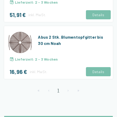
Lieferzeit
:
2 - 3 Wochen
51,91 €
inkl.
MwSt.
Details
Abus 2 Stk. Blumentopfgitter bis
30 cm Noah
Lieferzeit
:
2 - 3 Wochen
16,96 €
inkl.
MwSt.
Details
«
‹
1
›
»