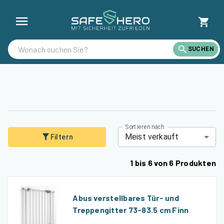
Sicherheitsgitter günstig kaufen | SafeHero Deutschland
SUCHEN
Sortieren nach
Meist verkauft
Filtern
1
bis
6
von
6
Produkten
Abus verstellbares Tür- und
Treppengitter 73-83.5 cm Finn