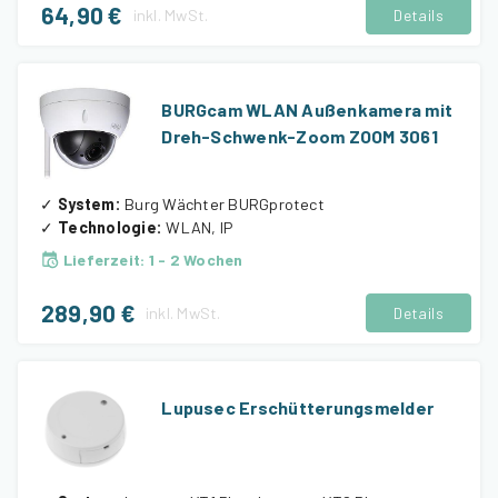
64,90 €
inkl.
MwSt.
Details
BURGcam WLAN Außenkamera mit
Dreh-Schwenk-Zoom ZOOM 3061
✓
System
:
Burg Wächter BURGprotect
✓
Technologie
:
WLAN, IP
Lieferzeit
:
1 - 2 Wochen
289,90 €
inkl.
MwSt.
Details
Lupusec Erschütterungsmelder