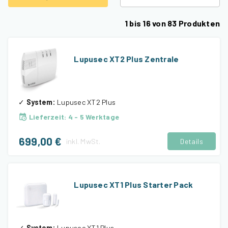
1
bis
16
von
83
Produkten
Lupusec XT2 Plus Zentrale
✓
System
:
Lupusec XT2 Plus
Lieferzeit
:
4 - 5 Werktage
699,00 €
inkl.
MwSt.
Details
Lupusec XT1 Plus Starter Pack
✓
System
:
Lupusec XT1 Plus