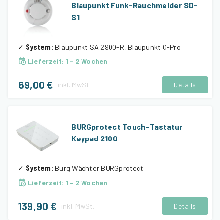
Blaupunkt Funk-Rauchmelder SD-
S1
✓
System
:
Blaupunkt SA 2900-R, Blaupunkt Q-Pro
Lieferzeit
:
1 - 2 Wochen
69,00 €
inkl.
MwSt.
Details
BURGprotect Touch-Tastatur
Keypad 2100
✓
System
:
Burg Wächter BURGprotect
Lieferzeit
:
1 - 2 Wochen
139,90 €
inkl.
MwSt.
Details