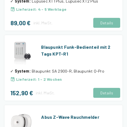
✓
System
:
Lupusec XT1 Plus, Lupusec XT2 Plus
Lieferzeit
:
4 - 5 Werktage
89,00 €
inkl.
MwSt.
Details
Blaupunkt Funk-Bedienteil mit 2
Tags KPT-R1
✓
System
:
Blaupunkt SA 2900-R, Blaupunkt Q-Pro
Lieferzeit
:
1 - 2 Wochen
152,90 €
inkl.
MwSt.
Details
Abus Z-Wave Rauchmelder