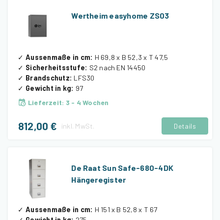
Wertheim easyhome ZS03
✓
Aussenmaße in cm
:
H 69,8 x B 52,3 x T 47,5
✓
Sicherheitsstufe
:
S2 nach EN 14450
✓
Brandschutz
:
LFS30
✓
Gewicht in kg
:
97
Lieferzeit
:
3 - 4 Wochen
812,00 €
inkl.
MwSt.
Details
De Raat Sun Safe-680-4DK
Hängeregister
✓
Aussenmaße in cm
:
H 151 x B 52,8 x T 67
✓
Gewicht in kg
:
275