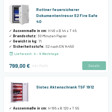
Rottner feuersicherer
Dokumententresor S2 Fire Safe
40
✓
Aussenmaße in cm
:
H 46 x B 44 x T 45
✓
Brandschutz
:
30 Minuten Papier
✓
Gewicht in kg
:
71
✓
Sicherheitsstufe
:
S2 nach EN 14450
Lieferzeit
:
4 - 5 Werktage
799,00 €
inkl.
MwSt.
Details
Sistec Aktenschrank TSF 1912
✓
Aussenmaße in cm
:
H 195 x B 120 x T 55