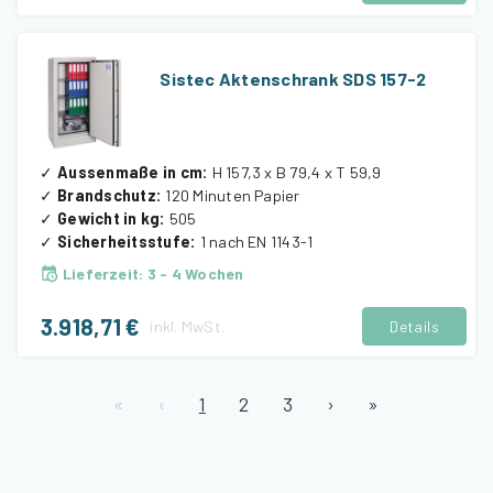
Sistec Aktenschrank SDS 157-2
✓
Aussenmaße in cm
:
H 157,3 x B 79,4 x T 59,9
✓
Brandschutz
:
120 Minuten Papier
✓
Gewicht in kg
:
505
✓
Sicherheitsstufe
:
1 nach EN 1143-1
Lieferzeit
:
3 - 4 Wochen
3.918,71 €
inkl.
MwSt.
Details
«
‹
1
2
3
›
»