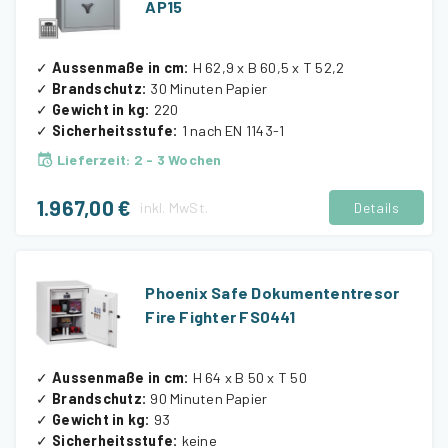
AP15
✓
Aussenmaße in cm
:
H 62,9 x B 60,5 x T 52,2
✓
Brandschutz
:
30 Minuten Papier
✓
Gewicht in kg
:
220
✓
Sicherheitsstufe
:
1 nach EN 1143-1
Lieferzeit
:
2 - 3 Wochen
1.967,00 €
inkl.
MwSt.
Details
Phoenix Safe Dokumententresor
Fire Fighter FS0441
✓
Aussenmaße in cm
:
H 64 x B 50 x T 50
✓
Brandschutz
:
90 Minuten Papier
✓
Gewicht in kg
:
93
✓
Sicherheitsstufe
:
keine