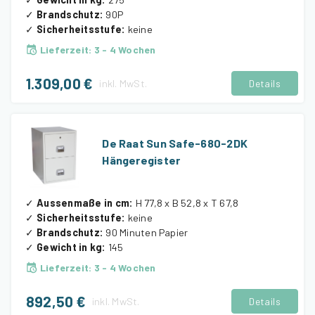
✓
Brandschutz
:
90P
✓
Sicherheitsstufe
:
keine
Lieferzeit
:
3 - 4 Wochen
1.309,00 €
inkl.
MwSt.
Details
De Raat Sun Safe-680-2DK
Hängeregister
✓
Aussenmaße in cm
:
H 77,8 x B 52,8 x T 67,8
✓
Sicherheitsstufe
:
keine
✓
Brandschutz
:
90 Minuten Papier
✓
Gewicht in kg
:
145
Lieferzeit
:
3 - 4 Wochen
892,50 €
inkl.
MwSt.
Details