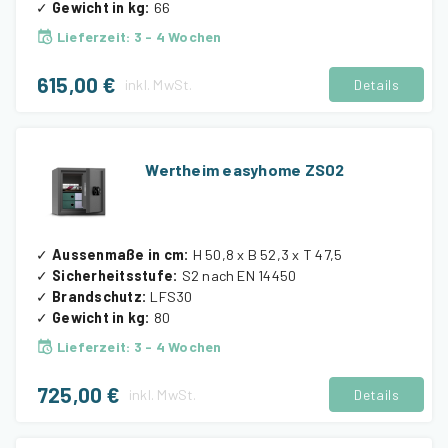
✓
Gewicht in kg
:
66
Lieferzeit
:
3 - 4 Wochen
615,00 €
inkl.
MwSt.
Details
Wertheim easyhome ZS02
✓
Aussenmaße in cm
:
H 50,8 x B 52,3 x T 47,5
✓
Sicherheitsstufe
:
S2 nach EN 14450
✓
Brandschutz
:
LFS30
✓
Gewicht in kg
:
80
Lieferzeit
:
3 - 4 Wochen
725,00 €
inkl.
MwSt.
Details