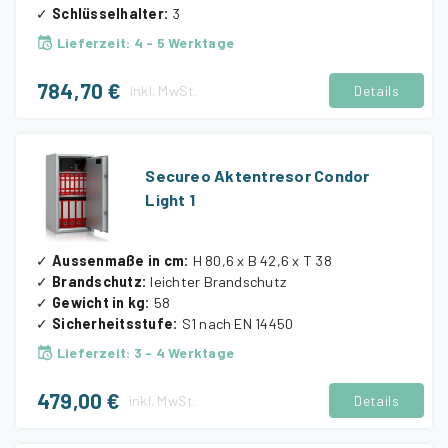
✓
Schlüsselhalter
:
3
Lieferzeit
:
4 - 5 Werktage
784,70 €
inkl.
MwSt.
Details
Secureo Aktentresor Condor
Light 1
✓
Aussenmaße in cm
:
H 80,6 x B 42,6 x T 38
✓
Brandschutz
:
leichter Brandschutz
✓
Gewicht in kg
:
58
✓
Sicherheitsstufe
:
S1 nach EN 14450
Lieferzeit
:
3 - 4 Werktage
479,00 €
inkl.
MwSt.
Details