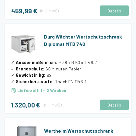
459,99 €
inkl.
MwSt.
Details
Burg Wächter Wertschutzschrank
Diplomat MTD 740
✓
Aussenmaße in cm
:
H 38 x B 50 x T 46,2
✓
Brandschutz
:
60 Minuten Papier
✓
Gewicht in kg
:
92
✓
Sicherheitsstufe
:
1 nach EN 1143-1
Lieferzeit
:
1 - 2 Wochen
1.320,00 €
inkl.
MwSt.
Details
Wertheim Wertschutzschrank