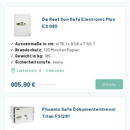
De Raat Sun Safe Electronic Plus
ES 080
✓
Aussenmaße in cm
:
H 79,1 x B 58 x T 50,7
✓
Brandschutz
:
120 Minuten Papier
✓
Gewicht in kg
:
185
✓
Sicherheitsstufe
:
keine
Lieferzeit
:
2 - 3 Wochen
905,90 €
inkl.
MwSt.
Details
Phoenix Safe Dokumententresor
Titan FS1281