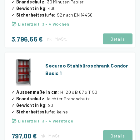
✓
Brandschutz
:
30 Minuten Papier
✓
Gewicht in kg
:
430
✓
Sicherheitsstufe
:
S2 nach EN 14450
Lieferzeit
:
3 - 4 Wochen
3.796,56 €
inkl.
MwSt.
Details
Secureo Stahlbüroschrank Condor
Basic 1
✓
Aussenmaße in cm
:
H 120 x B 67 x T 50
✓
Brandschutz
:
leichter Brandschutz
✓
Gewicht in kg
:
90
✓
Sicherheitsstufe
:
keine
Lieferzeit
:
3 - 4 Werktage
797,00 €
inkl.
MwSt.
Details