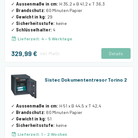
✓
Aussenmaße in cm
:
H 35,2 x B 41,2 x T 36,3
✓
Brandschutz
:
60 Minuten Papier
✓
Gewicht in kg
:
29
✓
Sicherheitsstufe
:
keine
✓
Schlüsselhalter
:
4
Lieferzeit
:
4 - 5 Werktage
329,99 €
inkl.
MwSt.
Details
Sistec Dokumententresor Torino 2
✓
Aussenmaße in cm
:
H 51 x B 44,5 x T 42,4
✓
Brandschutz
:
60 Minuten Papier
✓
Gewicht in kg
:
51
✓
Sicherheitsstufe
:
keine
Lieferzeit
:
1 - 2 Wochen