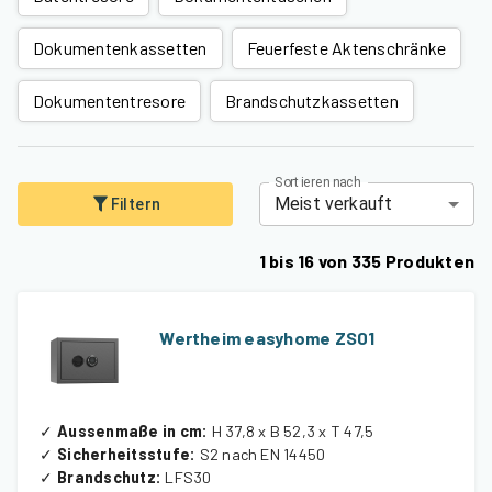
Dokumentenkassetten
Feuerfeste Aktenschränke
Dokumententresore
Brandschutzkassetten
Sortieren nach
Meist verkauft
Filtern
1
bis
16
von
335
Produkten
Wertheim easyhome ZS01
✓
Aussenmaße in cm
:
H 37,8 x B 52,3 x T 47,5
✓
Sicherheitsstufe
:
S2 nach EN 14450
✓
Brandschutz
:
LFS30