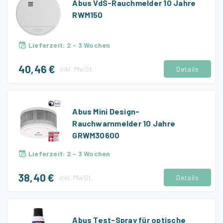
Abus VdS-Rauchmelder 10 Jahre
RWM150
Lieferzeit
:
2 - 3 Wochen
40,46 €
inkl.
MwSt.
Details
Abus Mini Design-
Rauchwarnmelder 10 Jahre
GRWM30600
Lieferzeit
:
2 - 3 Wochen
38,40 €
inkl.
MwSt.
Details
Abus Test-Spray für optische