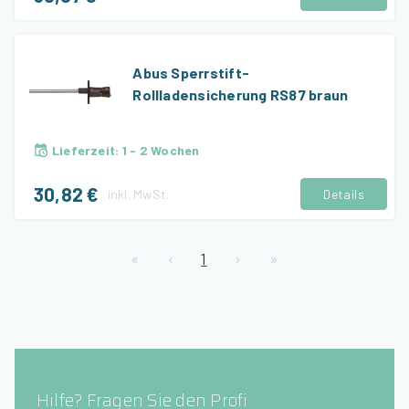
Abus Sperrstift-
Rollladensicherung RS87 braun
Lieferzeit
:
1 - 2 Wochen
30,82 €
inkl.
MwSt.
Details
«
‹
1
›
»
Hilfe? Fragen Sie den Profi