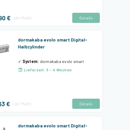
90 €
inkl.
MwSt.
Details
dormakaba evolo smart Digital-
Halbzylinder
✓
System
:
dormakaba evolo smart
Lieferzeit
:
3 - 4 Wochen
63 €
inkl.
MwSt.
Details
dormakaba evolo smart Digital-