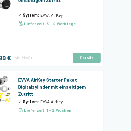
einseitigem Zutritt
✓
System
:
EVVA AirKey
Lieferzeit
:
3 - 4 Werktage
99 €
inkl.
MwSt.
Details
EVVA AirKey Starter Paket
Digitalzylinder mit einseitigem
Zutritt
✓
System
:
EVVA AirKey
Lieferzeit
:
1 - 2 Wochen