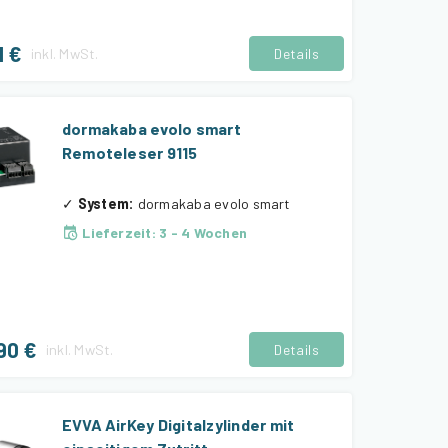
1 €
inkl.
MwSt.
Details
dormakaba evolo smart
Remoteleser 9115
✓
System
:
dormakaba evolo smart
Lieferzeit
:
3 - 4 Wochen
90 €
inkl.
MwSt.
Details
EVVA AirKey Digitalzylinder mit