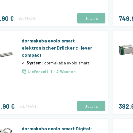
,90 €
749,
inkl.
MwSt.
Details
dormakaba evolo smart
elektronischer Drücker c-lever
compact
✓
System
:
dormakaba evolo smart
Lieferzeit
:
1 - 2 Wochen
,90 €
382,
inkl.
MwSt.
Details
dormakaba evolo smart Digital-