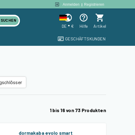
Anmelden
|
Registrieren
SUCHEN
DE
€
Hilfe
Artikel
GESCHÄFTSKUNDEN
gschlösser
1
bis
16
von
73
Produkten
dormakaba evolo smart