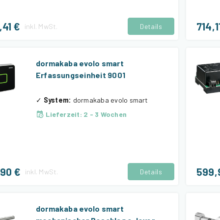
,41 €
714,1
inkl.
MwSt.
Details
dormakaba evolo smart
Erfassungseinheit 9001
✓
System
:
dormakaba evolo smart
Lieferzeit
:
2 - 3 Wochen
,90 €
599,
inkl.
MwSt.
Details
dormakaba evolo smart