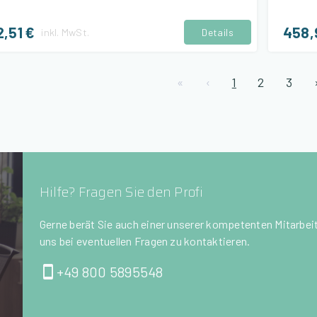
2,51 €
458,
inkl.
MwSt.
Details
«
‹
1
2
3
Hilfe? Fragen Sie den Profi
Gerne berät Sie auch einer unserer kompetenten Mitarbeite
uns bei eventuellen Fragen zu kontaktieren.
+49 800 5895548