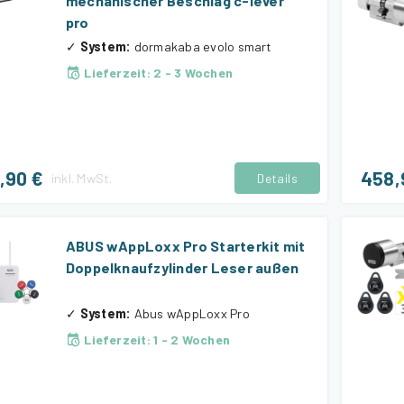
mechanischer Beschlag c-lever
pro
✓
System
:
dormakaba evolo smart
Lieferzeit
:
2 - 3 Wochen
,90 €
458,
inkl.
MwSt.
Details
ABUS wAppLoxx Pro Starterkit mit
Doppelknaufzylinder Leser außen
✓
System
:
Abus wAppLoxx Pro
Lieferzeit
:
1 - 2 Wochen