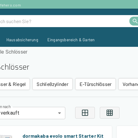
afehero.com
Hausabsicherung
Eingangsbereich & Garten
lle Schlösser
Schlösser
ser & Riegel
Schließzylinder
E-Türschlösser
Vorhan
en nach
 verkauft
dormakaba evolo smart Starter Kit