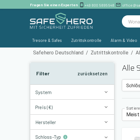
Alle Schlösser günstig kaufen | SafeHero Deutschland
Fragen Sie einen Experten
+49 800 5895548
office@s
Tresore & Safes
Zutrittskontrolle
Alarm & Video
Safehero Deutschland
/
Zutrittskontrolle
/
A
Alle 
Filter
zurücksetzen
Schlös
System
Preis (€)
Sortier
Meist
Hersteller
Schloss-Typ