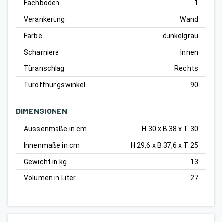
Fachböden
1
Verankerung
Wand
Farbe
dunkelgrau
Scharniere
Innen
Türanschlag
Rechts
Türöffnungswinkel
90
DIMENSIONEN
Aussenmaße in cm
H 30 x B 38 x T 30
Innenmaße in cm
H 29,6 x B 37,6 x T 25
Gewicht in kg
13
Volumen in Liter
27