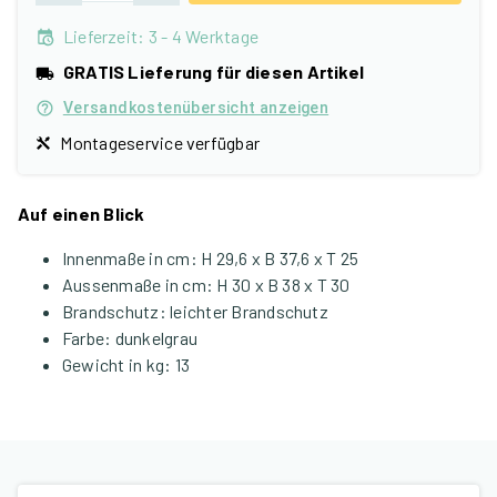
Lieferzeit
:
3 - 4 Werktage
GRATIS Lieferung für diesen Artikel
Versandkostenübersicht anzeigen
Montageservice verfügbar
Auf einen Blick
Innenmaße in cm
:
H 29,6 x B 37,6 x T 25
Aussenmaße in cm
:
H 30 x B 38 x T 30
Brandschutz
:
leichter Brandschutz
Farbe
:
dunkelgrau
Gewicht in kg
:
13