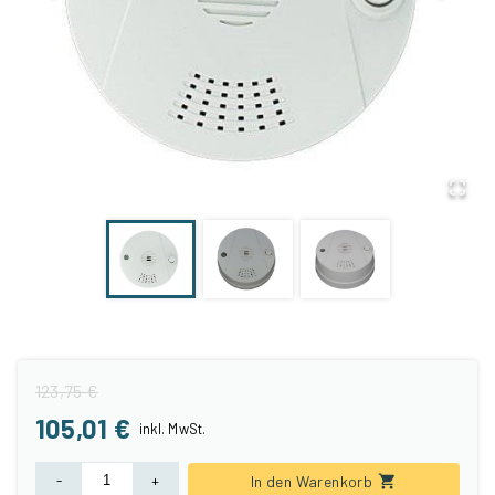
123,75 €
105,01 €
inkl.
MwSt.
-
+
In den Warenkorb