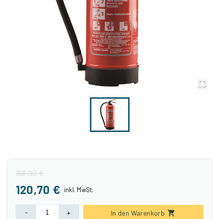
156,90 €
120,70 €
inkl.
MwSt.
-
+
In den Warenkorb