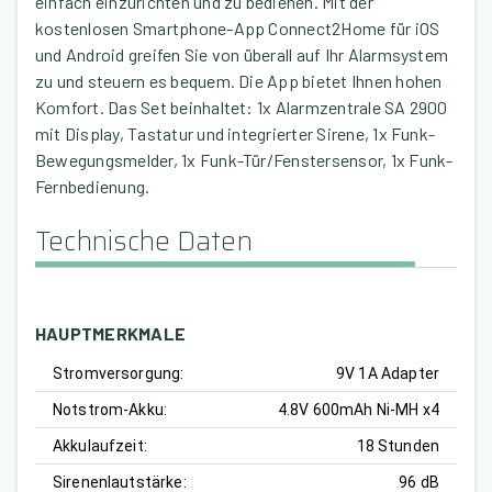
einfach einzurichten und zu bedienen. Mit der
kostenlosen Smartphone-App Connect2Home für iOS
und Android greifen Sie von überall auf Ihr Alarmsystem
zu und steuern es bequem. Die App bietet Ihnen hohen
Komfort. Das Set beinhaltet: 1x Alarmzentrale SA 2900
mit Display, Tastatur und integrierter Sirene, 1x Funk-
Bewegungsmelder, 1x Funk-Tür/Fenstersensor, 1x Funk-
Fernbedienung.
Technische Daten
HAUPTMERKMALE
Stromversorgung:
9V 1A Adapter
Notstrom-Akku:
4.8V 600mAh Ni-MH x4
Akkulaufzeit:
18 Stunden
Sirenenlautstärke:
96 dB