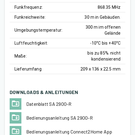
Funkfrequenz:
868.35 MHz
Funkreichweite:
30 m in Gebäuden.
300 m im offenen
Umgebungstemperatur:
Gelände
Luftfeuchtigkeit:
-10°C bis +40°C
bis zu 85%. nicht
Maße:
kondensierend
Lieferumfang
209 x 136 x 22.5 mm
DOWNLOADS & ANLEITUNGEN
Datenblatt SA 2900-R
Bedienungsanleitung SA 2900-R
Bedienungsanleitung Connect2Home App