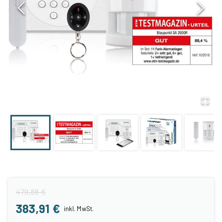
479,88 €
383,91 €
inkl.
MwSt.