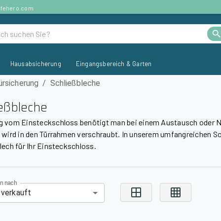
afehero.com
Hausabsicherung
Eingangsbereich & Garten
ürsicherung
/
Schließbleche
ießbleche
g vom Einsteckschloss benötigt man bei einem Austausch oder N
 wird in den Türrahmen verschraubt. In unserem umfangreichen S
lech für Ihr Einsteckschloss.
en nach
 verkauft