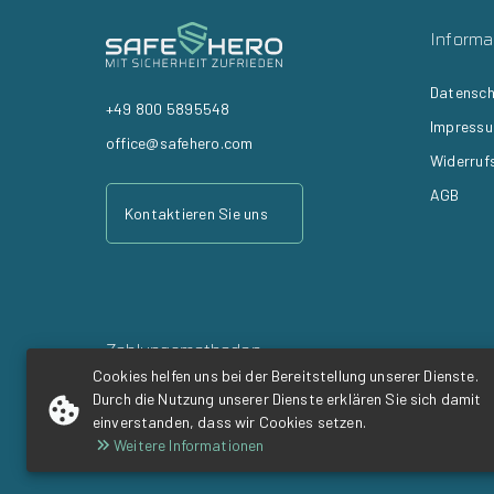
Informa
Datensch
+49 800 5895548
Impress
office@safehero.com
Widerruf
AGB
Kontaktieren Sie uns
Zahlungsmethoden
Cookies helfen uns bei der Bereitstellung unserer Dienste.
Durch die Nutzung unserer Dienste erklären Sie sich damit
einverstanden, dass wir Cookies setzen.
Weitere Informationen