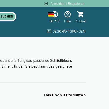
Anmelden
|
Registrieren
SUCHEN
DE
€
Hilfe
Artikel
GESCHÄFTSKUNDEN
euanschaffung das passende Schließblech.
ortiment finden Sie bestimmt das geeignete
1
bis
0
von
0
Produkten