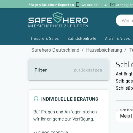
Schließbleche günstig kaufen | SafeHero Deutschland
Fragen Sie einen Experten
+49 800 5895548
office@s
Tresore & Safes
Zutrittskontrolle
Alarm & Video
Safehero Deutschland
/
Hausabsicherung
/
T
Schl
Filter
zurücksetzen
Abhängi
Selbiges
Schließb
INDIVIDUELLE BERATUNG
Sortier
Bei Fragen und Anliegen stehen
Meist
wir Ihnen gerne zur Verfügung.
+49 800 5895548