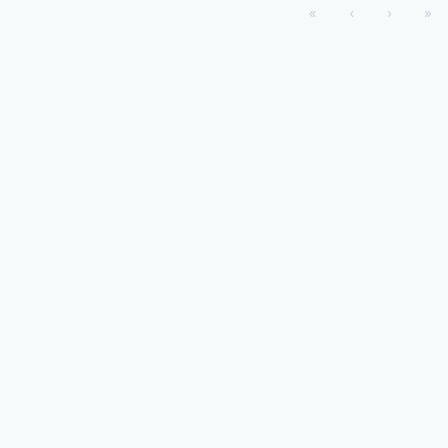
«
‹
›
»