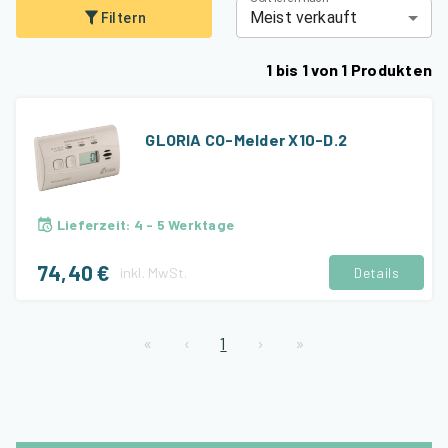
Meist verkauft
Filtern
1
bis
1
von
1
Produkten
GLORIA CO-Melder X10-D.2
Lieferzeit
:
4 - 5 Werktage
74,40 €
inkl.
MwSt.
Details
«
‹
1
›
»