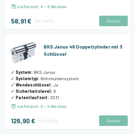
Lieferzeit
:
4 - 5 Wochen
58,91 €
inkl.
MwSt.
Details
BKS Janus 46 Doppelzylinder mit 3
Schlüssel
✓
System
:
BKS Janus
✓
Systemtyp
:
Bohrmuldensystem
✓
Wendeschlüssel
:
Ja
✓
Sicherheitslevel
:
9
✓
Patentlaufzeit
:
2031
Lieferzeit
:
3 - 4 Wochen
126,90 €
inkl.
MwSt.
Details