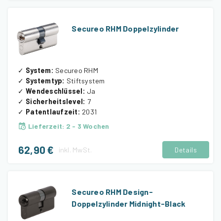
Secureo RHM Doppelzylinder
✓
System
:
Secureo RHM
✓
Systemtyp
:
Stiftsystem
✓
Wendeschlüssel
:
Ja
✓
Sicherheitslevel
:
7
✓
Patentlaufzeit
:
2031
Lieferzeit
:
2 - 3 Wochen
62,90 €
inkl.
MwSt.
Details
Secureo RHM Design-
Doppelzylinder Midnight-Black