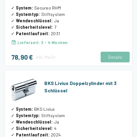
✓
System
:
Secureo RHM
✓
Systemtyp
:
Stiftsystem
✓
Wendeschlüssel
:
Ja
✓
Sicherheitslevel
:
7
✓
Patentlaufzeit
:
2031
Lieferzeit
:
3 - 4 Wochen
78,90 €
inkl.
MwSt.
Details
BKS Livius Doppelzylinder mit 3
Schlüssel
✓
System
:
BKS Livius
✓
Systemtyp
:
Stiftsystem
✓
Wendeschlüssel
:
Ja
✓
Sicherheitslevel
:
4
✓
Patentlaufzeit
:
2024