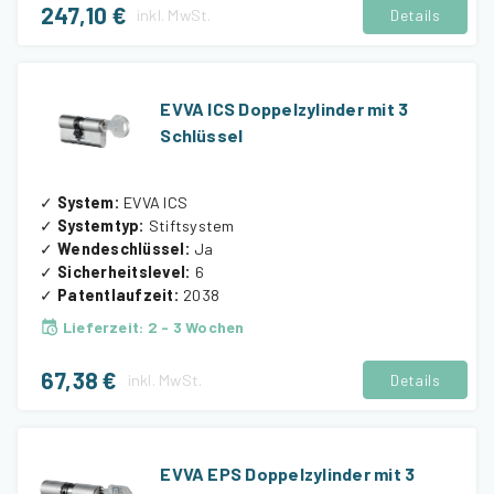
247,10 €
inkl.
MwSt.
Details
EVVA ICS Doppelzylinder mit 3
Schlüssel
✓
System
:
EVVA ICS
✓
Systemtyp
:
Stiftsystem
✓
Wendeschlüssel
:
Ja
✓
Sicherheitslevel
:
6
✓
Patentlaufzeit
:
2038
Lieferzeit
:
2 - 3 Wochen
67,38 €
inkl.
MwSt.
Details
EVVA EPS Doppelzylinder mit 3