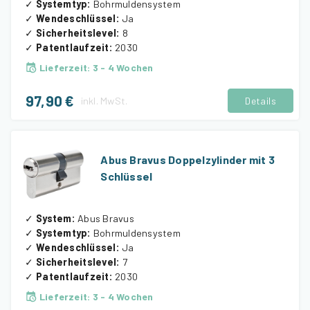
✓
Systemtyp
:
Bohrmuldensystem
✓
Wendeschlüssel
:
Ja
✓
Sicherheitslevel
:
8
✓
Patentlaufzeit
:
2030
Lieferzeit
:
3 - 4 Wochen
97,90 €
inkl.
MwSt.
Details
Abus Bravus Doppelzylinder mit 3
Schlüssel
✓
System
:
Abus Bravus
✓
Systemtyp
:
Bohrmuldensystem
✓
Wendeschlüssel
:
Ja
✓
Sicherheitslevel
:
7
✓
Patentlaufzeit
:
2030
Lieferzeit
:
3 - 4 Wochen