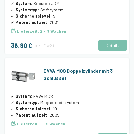
✓
System
:
Secureo UDM
✓
Systemtyp
:
Stiftsystem
✓
Sicherheitslevel
:
5
✓
Patentlaufzeit
:
2031
Lieferzeit
:
2 - 3 Wochen
36,90 €
inkl.
MwSt.
Details
EVVA MCS Doppelzylinder mit 3
Schlüssel
✓
System
:
EVVA MCS
✓
Systemtyp
:
Magnetcodesystem
✓
Sicherheitslevel
:
10
✓
Patentlaufzeit
:
2035
Lieferzeit
:
1 - 2 Wochen