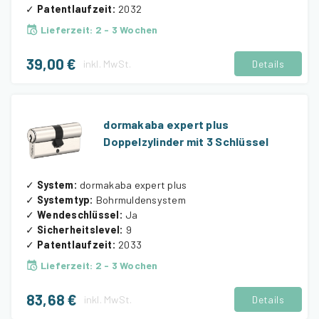
✓
Patentlaufzeit
:
2032
Lieferzeit
:
2 - 3 Wochen
39,00 €
inkl.
MwSt.
Details
dormakaba expert plus
Doppelzylinder mit 3 Schlüssel
✓
System
:
dormakaba expert plus
✓
Systemtyp
:
Bohrmuldensystem
✓
Wendeschlüssel
:
Ja
✓
Sicherheitslevel
:
9
✓
Patentlaufzeit
:
2033
Lieferzeit
:
2 - 3 Wochen
83,68 €
inkl.
MwSt.
Details