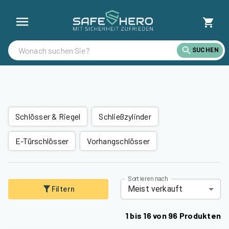
Alle Schlösser günstig kaufen | SafeHero Deutschland
SUCHEN
Schlösser & Riegel
Schließzylinder
E-Türschlösser
Vorhangschlösser
Sortieren nach
Meist verkauft
Filtern
1
bis
16
von
96
Produkten