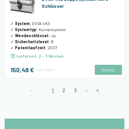
Schlüssel
✓
System
:
EVVA 4KS
✓
Systemtyp
:
Kurvensystem
✓
Wendeschlüssel
:
Ja
✓
Sicherheitslevel
:
8
✓
Patentlaufzeit
:
2037
Lieferzeit
:
2 - 3 Wochen
150,48 €
inkl.
MwSt.
Details
«
‹
1
2
3
›
»