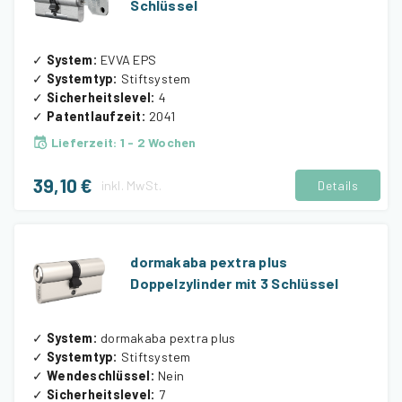
Schlüssel
✓
System
:
EVVA EPS
✓
Systemtyp
:
Stiftsystem
✓
Sicherheitslevel
:
4
✓
Patentlaufzeit
:
2041
Lieferzeit
:
1 - 2 Wochen
39,10 €
inkl.
MwSt.
Details
dormakaba pextra plus
Doppelzylinder mit 3 Schlüssel
✓
System
:
dormakaba pextra plus
✓
Systemtyp
:
Stiftsystem
✓
Wendeschlüssel
:
Nein
✓
Sicherheitslevel
:
7