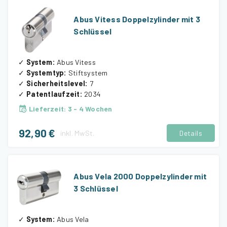
Abus Vitess Doppelzylinder mit 3
Schlüssel
✓
System
:
Abus Vitess
✓
Systemtyp
:
Stiftsystem
✓
Sicherheitslevel
:
7
✓
Patentlaufzeit
:
2034
Lieferzeit
:
3 - 4 Wochen
92,90 €
inkl.
MwSt.
Details
Abus Vela 2000 Doppelzylinder mit
3 Schlüssel
✓
System
:
Abus Vela