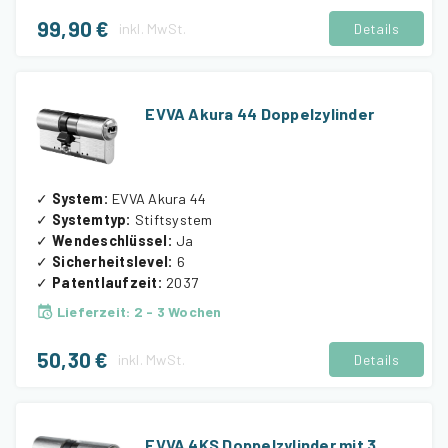
99,90 €
inkl.
MwSt.
Details
EVVA Akura 44 Doppelzylinder
✓
System
:
EVVA Akura 44
✓
Systemtyp
:
Stiftsystem
✓
Wendeschlüssel
:
Ja
✓
Sicherheitslevel
:
6
✓
Patentlaufzeit
:
2037
Lieferzeit
:
2 - 3 Wochen
50,30 €
inkl.
MwSt.
Details
EVVA 4KS Doppelzylinder mit 3