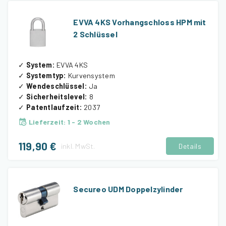
EVVA 4KS Vorhangschloss HPM mit
2 Schlüssel
✓
System
:
EVVA 4KS
✓
Systemtyp
:
Kurvensystem
✓
Wendeschlüssel
:
Ja
✓
Sicherheitslevel
:
8
✓
Patentlaufzeit
:
2037
Lieferzeit
:
1 - 2 Wochen
119,90 €
inkl.
MwSt.
Details
Secureo UDM Doppelzylinder