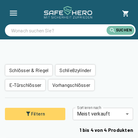
Alle Schlösser günstig kaufen | SafeHero Deutschland
SUCHEN
Schlösser & Riegel
Schließzylinder
E-Türschlösser
Vorhangschlösser
Sortieren nach
Meist verkauft
Filtern
1
bis
4
von
4
Produkten