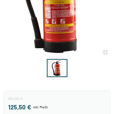
162,90 €
125,50 €
inkl.
MwSt.