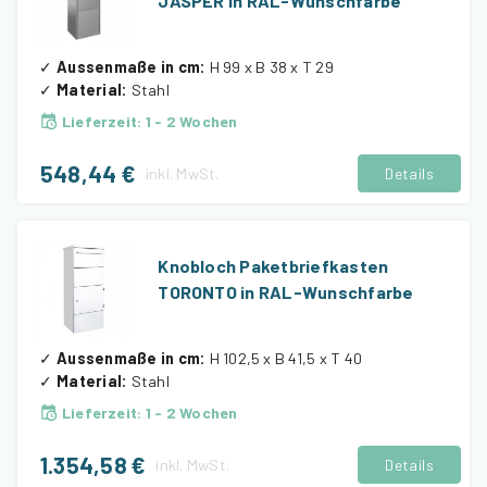
JASPER in RAL-Wunschfarbe
✓
Aussenmaße in cm
:
H 99 x B 38 x T 29
✓
Material
:
Stahl
Lieferzeit
:
1 - 2 Wochen
548,44 €
inkl.
MwSt.
Details
Knobloch Paketbriefkasten
TORONTO in RAL-Wunschfarbe
✓
Aussenmaße in cm
:
H 102,5 x B 41,5 x T 40
✓
Material
:
Stahl
Lieferzeit
:
1 - 2 Wochen
1.354,58 €
inkl.
MwSt.
Details