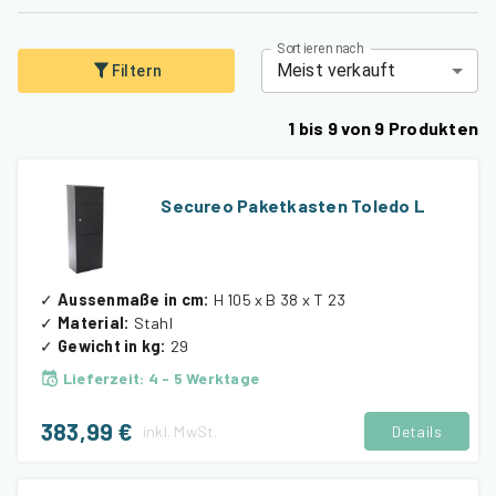
Sortieren nach
Meist verkauft
Filtern
1
bis
9
von
9
Produkten
Secureo Paketkasten Toledo L
✓
Aussenmaße in cm
:
H 105 x B 38 x T 23
✓
Material
:
Stahl
✓
Gewicht in kg
:
29
Lieferzeit
:
4 - 5 Werktage
383,99 €
inkl.
MwSt.
Details