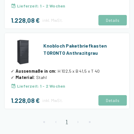
Lieferzeit
:
1 - 2 Wochen
1.228,08 €
inkl.
MwSt.
Details
Knobloch Paketbriefkasten
TORONTO Anthrazitgrau
✓
Aussenmaße in cm
:
H 102,5 x B 41,5 x T 40
✓
Material
:
Stahl
Lieferzeit
:
1 - 2 Wochen
1.228,08 €
inkl.
MwSt.
Details
«
‹
1
›
»