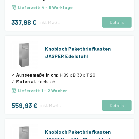
Lieferzeit
:
4 - 5 Werktage
337,98 €
inkl.
MwSt.
Details
Knobloch Paketbriefkasten
JASPER Edelstahl
✓
Aussenmaße in cm
:
H 99 x B 38 x T 29
✓
Material
:
Edelstahl
Lieferzeit
:
1 - 2 Wochen
559,93 €
inkl.
MwSt.
Details
Knobloch Paketbriefkasten