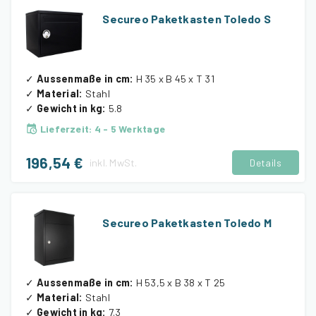
Secureo Paketkasten Toledo S
✓
Aussenmaße in cm
:
H 35 x B 45 x T 31
✓
Material
:
Stahl
✓
Gewicht in kg
:
5.8
Lieferzeit
:
4 - 5 Werktage
196,54 €
inkl.
MwSt.
Details
Secureo Paketkasten Toledo M
✓
Aussenmaße in cm
:
H 53,5 x B 38 x T 25
✓
Material
:
Stahl
✓
Gewicht in kg
:
7.3