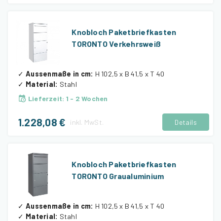
Knobloch Paketbriefkasten
TORONTO Verkehrsweiß
✓
Aussenmaße in cm
:
H 102,5 x B 41,5 x T 40
✓
Material
:
Stahl
Lieferzeit
:
1 - 2 Wochen
1.228,08 €
inkl.
MwSt.
Details
Knobloch Paketbriefkasten
TORONTO Graualuminium
✓
Aussenmaße in cm
:
H 102,5 x B 41,5 x T 40
✓
Material
:
Stahl