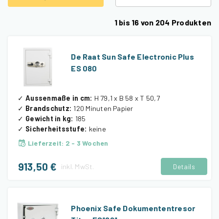
1
bis
16
von
204
Produkten
De Raat Sun Safe Electronic Plus
ES 080
✓
Aussenmaße in cm
:
H 79,1 x B 58 x T 50,7
✓
Brandschutz
:
120 Minuten Papier
✓
Gewicht in kg
:
185
✓
Sicherheitsstufe
:
keine
Lieferzeit
:
2 - 3 Wochen
913,50 €
inkl.
MwSt.
Details
Phoenix Safe Dokumententresor