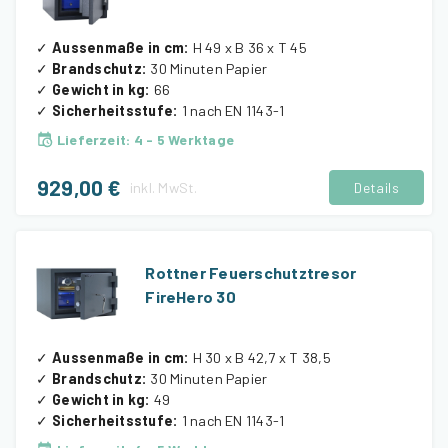
✓
Aussenmaße in cm
:
H 49 x B 36 x T 45
✓
Brandschutz
:
30 Minuten Papier
✓
Gewicht in kg
:
66
✓
Sicherheitsstufe
:
1 nach EN 1143-1
Lieferzeit
:
4 - 5 Werktage
929,00 €
inkl.
MwSt.
Details
Rottner Feuerschutztresor
FireHero 30
✓
Aussenmaße in cm
:
H 30 x B 42,7 x T 38,5
✓
Brandschutz
:
30 Minuten Papier
✓
Gewicht in kg
:
49
✓
Sicherheitsstufe
:
1 nach EN 1143-1