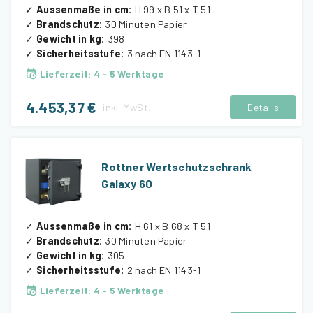
✓
Aussenmaße in cm
:
H 99 x B 51 x T 51
✓
Brandschutz
:
30 Minuten Papier
✓
Gewicht in kg
:
398
✓
Sicherheitsstufe
:
3 nach EN 1143-1
Lieferzeit
:
4 - 5 Werktage
4.453,37 €
inkl.
MwSt.
Details
Rottner Wertschutzschrank
Galaxy 60
✓
Aussenmaße in cm
:
H 61 x B 68 x T 51
✓
Brandschutz
:
30 Minuten Papier
✓
Gewicht in kg
:
305
✓
Sicherheitsstufe
:
2 nach EN 1143-1
Lieferzeit
:
4 - 5 Werktage