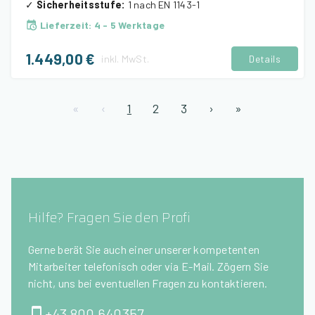
✓
Sicherheitsstufe
:
1 nach EN 1143-1
Lieferzeit
:
4 - 5 Werktage
1.449,00 €
inkl.
MwSt.
Details
«
‹
1
2
3
›
»
Hilfe? Fragen Sie den Profi
Gerne berät Sie auch einer unserer kompetenten
Mitarbeiter telefonisch oder via E-Mail. Zögern Sie
nicht, uns bei eventuellen Fragen zu kontaktieren.
+43 800 640357