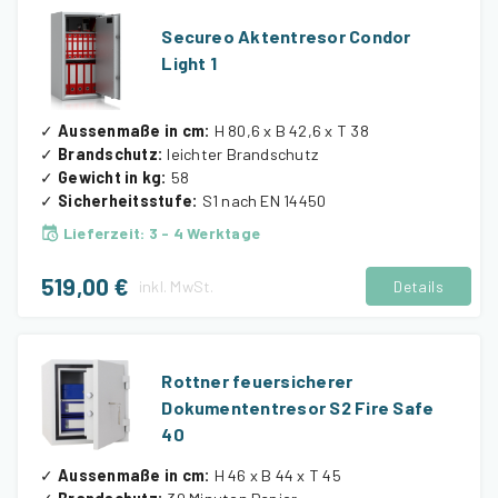
Secureo Aktentresor Condor
Light 1
✓
Aussenmaße in cm
:
H 80,6 x B 42,6 x T 38
✓
Brandschutz
:
leichter Brandschutz
✓
Gewicht in kg
:
58
✓
Sicherheitsstufe
:
S1 nach EN 14450
Lieferzeit
:
3 - 4 Werktage
519,00 €
inkl.
MwSt.
Details
Rottner feuersicherer
Dokumententresor S2 Fire Safe
40
✓
Aussenmaße in cm
:
H 46 x B 44 x T 45