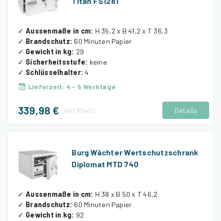
Titan FS1281
✓
Aussenmaße in cm
:
H 35,2 x B 41,2 x T 36,3
✓
Brandschutz
:
60 Minuten Papier
✓
Gewicht in kg
:
29
✓
Sicherheitsstufe
:
keine
✓
Schlüsselhalter
:
4
Lieferzeit
:
4 - 5 Werktage
339,98 €
inkl.
MwSt.
Details
Burg Wächter Wertschutzschrank
Diplomat MTD 740
✓
Aussenmaße in cm
:
H 38 x B 50 x T 46,2
✓
Brandschutz
:
60 Minuten Papier
✓
Gewicht in kg
:
92