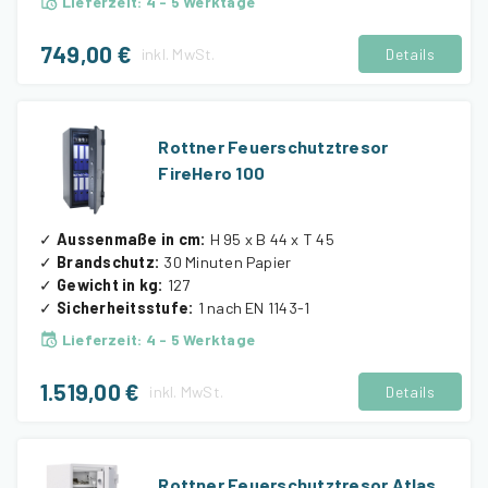
Lieferzeit
:
4 - 5 Werktage
749,00 €
inkl.
MwSt.
Details
Rottner Feuerschutztresor
FireHero 100
✓
Aussenmaße in cm
:
H 95 x B 44 x T 45
✓
Brandschutz
:
30 Minuten Papier
✓
Gewicht in kg
:
127
✓
Sicherheitsstufe
:
1 nach EN 1143-1
Lieferzeit
:
4 - 5 Werktage
1.519,00 €
inkl.
MwSt.
Details
Rottner Feuerschutztresor Atlas