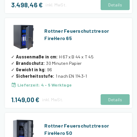
3.498,46 €
inkl.
MwSt.
Details
Rottner Feuerschutztresor
FireHero 65
✓
Aussenmaße in cm
:
H 67 x B 44 x T 45
✓
Brandschutz
:
30 Minuten Papier
✓
Gewicht in kg
:
96
✓
Sicherheitsstufe
:
1 nach EN 1143-1
Lieferzeit
:
4 - 5 Werktage
1.149,00 €
inkl.
MwSt.
Details
Rottner Feuerschutztresor
FireHero 50