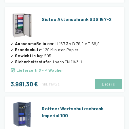
Sistec Aktenschrank SDS 157-2
✓
Aussenmaße in cm
:
H 157,3 x B 79,4 x T 59,9
✓
Brandschutz
:
120 Minuten Papier
✓
Gewicht in kg
:
505
✓
Sicherheitsstufe
:
1 nach EN 1143-1
Lieferzeit
:
3 - 4 Wochen
3.981,30 €
inkl.
MwSt.
Details
Rottner Wertschutzschrank
Imperial 100