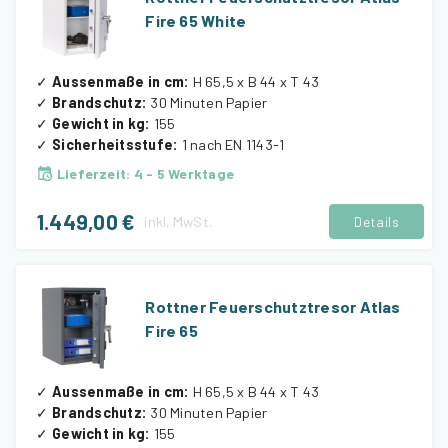
Fire 65 White
✓
Aussenmaße in cm
:
H 65,5 x B 44 x T 43
✓
Brandschutz
:
30 Minuten Papier
✓
Gewicht in kg
:
155
✓
Sicherheitsstufe
:
1 nach EN 1143-1
Lieferzeit
:
4 - 5 Werktage
1.449,00 €
inkl.
MwSt.
Details
Rottner Feuerschutztresor Atlas
Fire 65
✓
Aussenmaße in cm
:
H 65,5 x B 44 x T 43
✓
Brandschutz
:
30 Minuten Papier
✓
Gewicht in kg
:
155