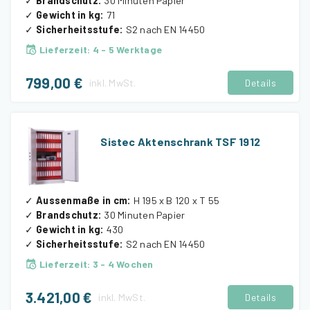
✓
Brandschutz
:
30 Minuten Papier
✓
Gewicht in kg
:
71
✓
Sicherheitsstufe
:
S2 nach EN 14450
Lieferzeit
:
4 - 5 Werktage
799,00 €
inkl.
MwSt.
Details
Sistec Aktenschrank TSF 1912
✓
Aussenmaße in cm
:
H 195 x B 120 x T 55
✓
Brandschutz
:
30 Minuten Papier
✓
Gewicht in kg
:
430
✓
Sicherheitsstufe
:
S2 nach EN 14450
Lieferzeit
:
3 - 4 Wochen
3.421,00 €
inkl.
MwSt.
Details