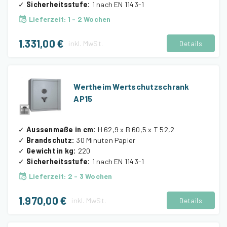
✓
Sicherheitsstufe
:
1 nach EN 1143-1
Lieferzeit
:
1 - 2 Wochen
1.331,00 €
inkl.
MwSt.
Details
Wertheim Wertschutzschrank
AP15
✓
Aussenmaße in cm
:
H 62,9 x B 60,5 x T 52,2
✓
Brandschutz
:
30 Minuten Papier
✓
Gewicht in kg
:
220
✓
Sicherheitsstufe
:
1 nach EN 1143-1
Lieferzeit
:
2 - 3 Wochen
1.970,00 €
inkl.
MwSt.
Details