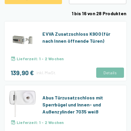
1
bis
16
von
28
Produkten
EVVA Zusatzschloss K900 (für
nach Innen öffnende Türen)
Lieferzeit
:
1 - 2 Wochen
139,90 €
inkl.
MwSt.
Details
Abus Türzusatzschloss mit
Sperrbügel und Innen- und
Außenzylinder 7035 weiß
Lieferzeit
:
1 - 2 Wochen