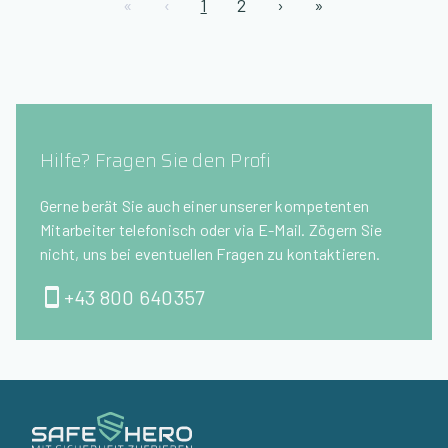
«
‹
1
2
›
»
Hilfe? Fragen Sie den Profi
Gerne berät Sie auch einer unserer kompetenten
Mitarbeiter telefonisch oder via E-Mail. Zögern Sie
nicht, uns bei eventuellen Fragen zu kontaktieren.
+43 800 640357