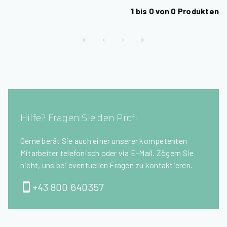
1
bis
0
von
0
Produkten
«
‹
›
»
Hilfe? Fragen Sie den Profi
Gerne berät Sie auch einer unserer kompetenten
Mitarbeiter telefonisch oder via E-Mail. Zögern Sie
nicht, uns bei eventuellen Fragen zu kontaktieren.
+43 800 640357