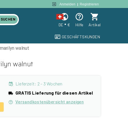
Anmelden
|
Registrieren
SUCHEN
DE
€
Hilfe
Artikel
GESCHÄFTSKUNDEN
marilyn walnut
ilyn walnut
Lieferzeit
:
2 - 3 Wochen
GRATIS Lieferung für diesen Artikel
Versandkostenübersicht anzeigen