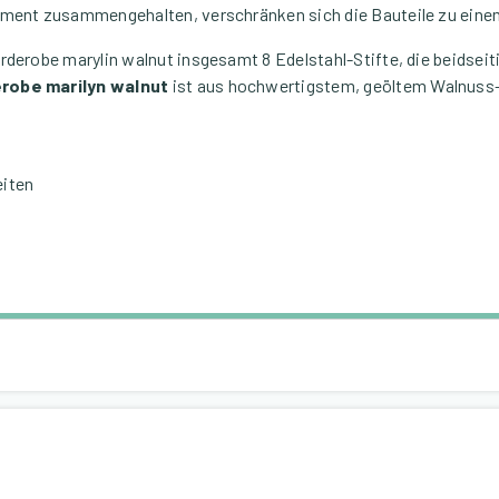
lement zusammengehalten, verschränken sich die Bauteile zu eine
rderobe marylin walnut insgesamt 8 Edelstahl-Stifte, die beidsei
robe marilyn walnut
ist aus hochwertigstem, geöltem Walnuss-H
eiten