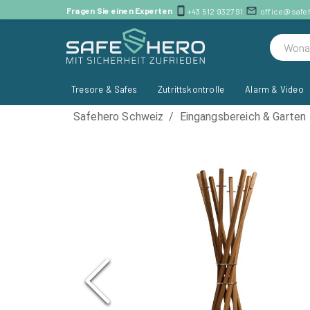
Fragen Sie einen Experten
+43 512 932791
office@saf
Tresore & Safes
Zutrittskontrolle
Alarm & Video
Safehero Schweiz
/
Eingangsbereich & Garten