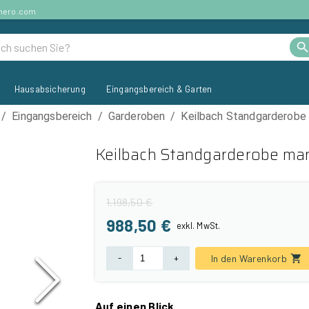
ehero.com
Hausabsicherung
Eingangsbereich & Garten
/
Eingangsbereich
/
Garderoben
/
Keilbach Standgarderobe 
Keilbach Standgarderobe mar
1.198,50 €
988,50 €
exkl.
MwSt.
-
+
In den Warenkorb
Auf einen Blick