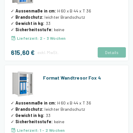
✓
Aussenmaße in cm
:
H 60 x B 44 x T 36
✓
Brandschutz
:
leichter Brandschutz
✓
Gewicht in kg
:
33
✓
Sicherheitsstufe
:
keine
Lieferzeit
:
2 - 3 Wochen
615,60 €
exkl.
MwSt.
Details
Format Wandtresor Fox 4
✓
Aussenmaße in cm
:
H 60 x B 44 x T 36
✓
Brandschutz
:
leichter Brandschutz
✓
Gewicht in kg
:
33
✓
Sicherheitsstufe
:
keine
Lieferzeit
:
1 - 2 Wochen