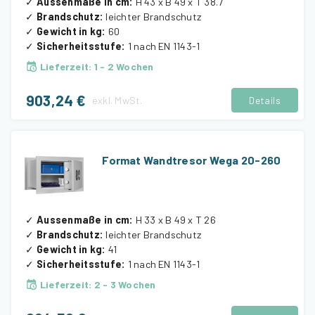
✓
Aussenmaße in cm
:
H 43 x B 49 x T 38.7
✓
Brandschutz
:
leichter Brandschutz
✓
Gewicht in kg
:
60
✓
Sicherheitsstufe
:
1 nach EN 1143-1
Lieferzeit
:
1 - 2 Wochen
903,24 €
exkl.
MwSt.
Details
Format Wandtresor Wega 20-260
✓
Aussenmaße in cm
:
H 33 x B 49 x T 26
✓
Brandschutz
:
leichter Brandschutz
✓
Gewicht in kg
:
41
✓
Sicherheitsstufe
:
1 nach EN 1143-1
Lieferzeit
:
2 - 3 Wochen