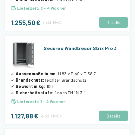
Lieferzeit
:
3 - 4 Wochen
1.255,50 €
exkl.
MwSt.
Details
Secureo Wandtresor Strix Pro 3
✓
Aussenmaße in cm
:
H 83 x B 49 x T 38.7
✓
Brandschutz
:
leichter Brandschutz
✓
Gewicht in kg
:
100
✓
Sicherheitsstufe
:
1 nach EN 1143-1
Lieferzeit
:
1 - 2 Wochen
1.127,88 €
exkl.
MwSt.
Details