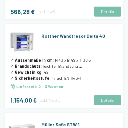
566,28 €
exkl.
MwSt.
Details
Rottner Wandtresor Delta 40
✓
Aussenmaße in cm
:
H 43 x B 49 x T 38.5
✓
Brandschutz
:
leichter Brandschutz
✓
Gewicht in kg
:
42
✓
Sicherheitsstufe
:
1 nach EN 1143-1
Lieferzeit
:
2 - 3 Wochen
1.154,00 €
exkl.
MwSt.
Details
Müller Safe STW 1