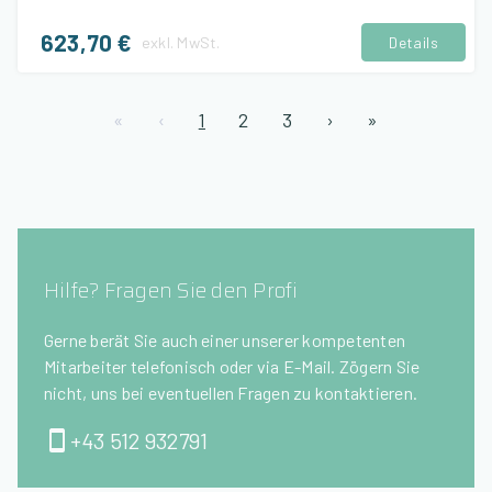
623,70 €
exkl.
MwSt.
Details
«
‹
1
2
3
›
»
Hilfe? Fragen Sie den Profi
Gerne berät Sie auch einer unserer kompetenten
Mitarbeiter telefonisch oder via E-Mail. Zögern Sie
nicht, uns bei eventuellen Fragen zu kontaktieren.
+43 512 932791