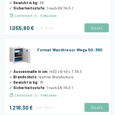
✓
Gewicht in kg
:
39
✓
Sicherheitsstufe
:
1 nach EN 1143-1
Lieferzeit
:
3 - 4 Wochen
1.055,80 €
exkl.
MwSt.
Details
Format Wandtresor Wega 50-380
✓
Aussenmaße in cm
:
H 63 x B 49 x T 38.3
✓
Brandschutz
:
leichter Brandschutz
✓
Gewicht in kg
:
70
✓
Sicherheitsstufe
:
1 nach EN 1143-1
Lieferzeit
:
2 - 3 Wochen
1.218,30 €
exkl.
MwSt.
Details