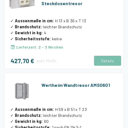
Steckdosentresor
✓
Aussenmaße in cm
:
H 13 x B 36 x T 13
✓
Brandschutz
:
leichter Brandschutz
✓
Gewicht in kg
:
4
✓
Sicherheitsstufe
:
keine
Lieferzeit
:
2 - 3 Wochen
427,70 €
exkl.
MwSt.
Details
Wertheim Wandtresor AMS0601
✓
Aussenmaße in cm
:
H 59 x B 51 x T 23
✓
Brandschutz
:
leichter Brandschutz
✓
Gewicht in kg
:
60
✓
Sicherheitsstufe
:
1 nach EN 1143-1