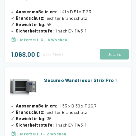
✓
Aussenmaße in cm
:
H 41 x B 51 x T 23
✓
Brandschutz
:
leichter Brandschutz
✓
Gewicht in kg
:
45
✓
Sicherheitsstufe
:
1 nach EN 1143-1
Lieferzeit
:
3 - 4 Wochen
1.068,00 €
exkl.
MwSt.
Details
Secureo Wandtresor Strix Pro 1
✓
Aussenmaße in cm
:
H 33 x B 39 x T 26.7
✓
Brandschutz
:
leichter Brandschutz
✓
Gewicht in kg
:
36
✓
Sicherheitsstufe
:
1 nach EN 1143-1
Lieferzeit
:
1 - 2 Wochen