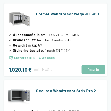
Format Wandtresor Wega 30-380
✓
Aussenmaße in cm
:
H 43 x B 49 x T 38.3
✓
Brandschutz
:
leichter Brandschutz
✓
Gewicht in kg
:
57
✓
Sicherheitsstufe
:
1 nach EN 1143-1
Lieferzeit
:
2 - 3 Wochen
1.020,10 €
exkl.
MwSt.
Details
Secureo Wandtresor Strix Pro 2