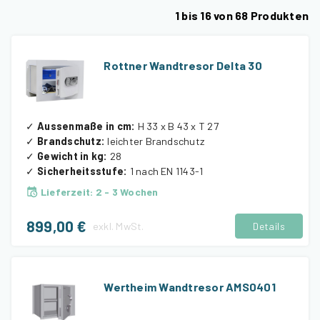
1
bis
16
von
68
Produkten
Rottner Wandtresor Delta 30
✓
Aussenmaße in cm
:
H 33 x B 43 x T 27
✓
Brandschutz
:
leichter Brandschutz
✓
Gewicht in kg
:
28
✓
Sicherheitsstufe
:
1 nach EN 1143-1
Lieferzeit
:
2 - 3 Wochen
899,00 €
exkl.
MwSt.
Details
Wertheim Wandtresor AMS0401