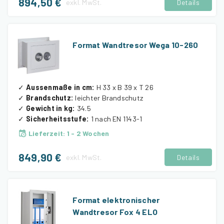
894,50 €
exkl.
MwSt.
Details
Format Wandtresor Wega 10-260
✓
Aussenmaße in cm
:
H 33 x B 39 x T 26
✓
Brandschutz
:
leichter Brandschutz
✓
Gewicht in kg
:
34.5
✓
Sicherheitsstufe
:
1 nach EN 1143-1
Lieferzeit
:
1 - 2 Wochen
849,90 €
exkl.
MwSt.
Details
Format elektronischer
Wandtresor Fox 4 ELO