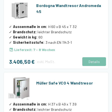
Bordogna Wandtresor Andromeda
45
✓
Aussenmaße in cm
:
H 60 x B 45 x T 32
✓
Brandschutz
:
leichter Brandschutz
✓
Gewicht in kg
:
60
✓
Sicherheitsstufe
:
3 nach EN 1143-1
Lieferzeit
:
7 - 8 Wochen
3.406,50 €
exkl.
MwSt.
Details
Müller Safe VCO 4 Wandtresor
✓
Aussenmaße in cm
:
H 37 x B 49 x T 39
✓
Brandschutz
:
leichter Brandschutz