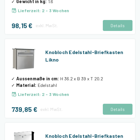
✓
Gewicht in kg
:
1.6
Lieferzeit
:
2 - 3 Wochen
98,15 €
exkl.
MwSt.
Details
Knobloch Edelstahl-Briefkasten
Likno
✓
Aussenmaße in cm
:
H 36.2 x B 39 x T 20.2
✓
Material
:
Edelstahl
Lieferzeit
:
2 - 3 Wochen
739,85 €
exkl.
MwSt.
Details
Knobloch Edelstahl-Briefkasten