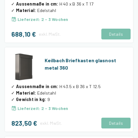
✓
Aussenmaße in cm
:
H 40 x B 36 x T 17
✓
Material
:
Edelstahl
Lieferzeit
:
2 - 3 Wochen
688,10 €
exkl.
MwSt.
Details
Keilbach Briefkasten glasnost
metal 360
✓
Aussenmaße in cm
:
H 43.5 x B 36 x T 12.5
✓
Material
:
Edelstahl
✓
Gewicht in kg
:
9
Lieferzeit
:
2 - 3 Wochen
823,50 €
exkl.
MwSt.
Details