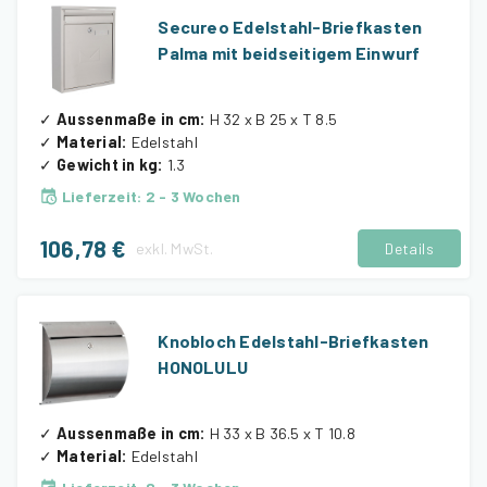
Secureo Edelstahl-Briefkasten
Palma mit beidseitigem Einwurf
✓
Aussenmaße in cm
:
H 32 x B 25 x T 8.5
✓
Material
:
Edelstahl
✓
Gewicht in kg
:
1.3
Lieferzeit
:
2 - 3 Wochen
106,78 €
exkl.
MwSt.
Details
Knobloch Edelstahl-Briefkasten
HONOLULU
✓
Aussenmaße in cm
:
H 33 x B 36.5 x T 10.8
✓
Material
:
Edelstahl