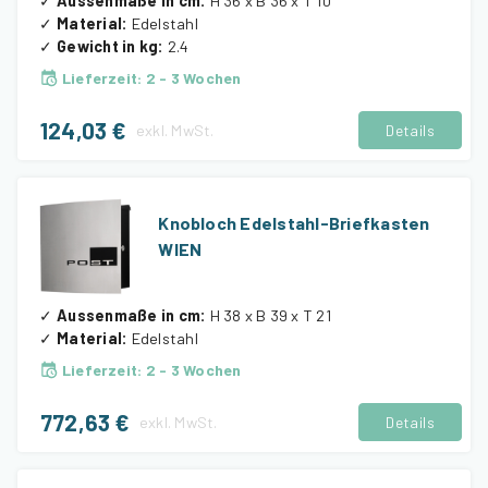
✓
Aussenmaße in cm
:
H 36 x B 36 x T 10
✓
Material
:
Edelstahl
✓
Gewicht in kg
:
2.4
Lieferzeit
:
2 - 3 Wochen
124,03 €
exkl.
MwSt.
Details
Knobloch Edelstahl-Briefkasten
WIEN
✓
Aussenmaße in cm
:
H 38 x B 39 x T 21
✓
Material
:
Edelstahl
Lieferzeit
:
2 - 3 Wochen
772,63 €
exkl.
MwSt.
Details