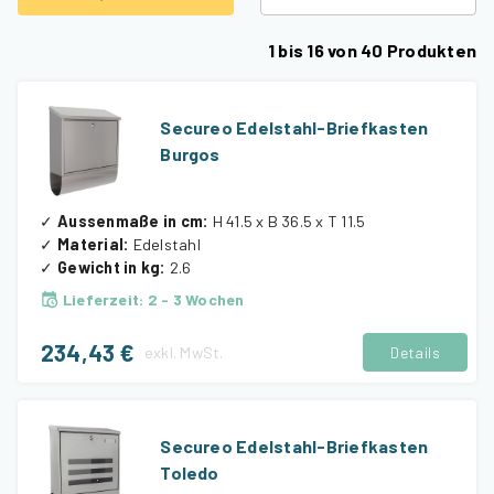
1
bis
16
von
40
Produkten
Secureo Edelstahl-Briefkasten
Burgos
✓
Aussenmaße in cm
:
H 41.5 x B 36.5 x T 11.5
✓
Material
:
Edelstahl
✓
Gewicht in kg
:
2.6
Lieferzeit
:
2 - 3 Wochen
234,43 €
exkl.
MwSt.
Details
Secureo Edelstahl-Briefkasten
Toledo