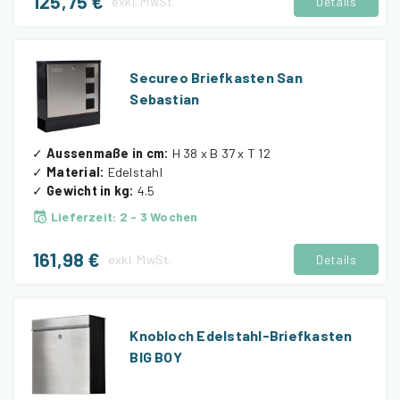
125,75 €
exkl.
MwSt.
Details
Secureo Briefkasten San
Sebastian
✓
Aussenmaße in cm
:
H 38 x B 37 x T 12
✓
Material
:
Edelstahl
✓
Gewicht in kg
:
4.5
Lieferzeit
:
2 - 3 Wochen
161,98 €
exkl.
MwSt.
Details
Knobloch Edelstahl-Briefkasten
BIG BOY