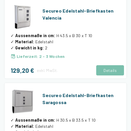
Secureo Edelstahl-Briefkasten
Valencia
✓
Aussenmaße in cm
:
H 43.5 x B 30 x T 10
✓
Material
:
Edelstahl
✓
Gewicht in kg
:
2
Lieferzeit
:
2 - 3 Wochen
129,20 €
exkl.
MwSt.
Details
Secureo Edelstahl-Briefkasten
Saragossa
✓
Aussenmaße in cm
:
H 30.5 x B 33.5 x T 10
✓
Material
:
Edelstahl