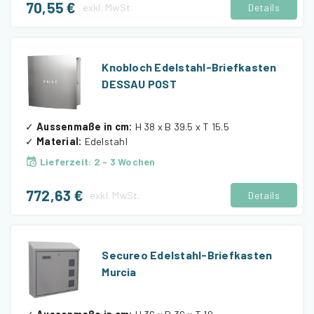
70,55 €
exkl.
MwSt.
Details
Knobloch Edelstahl-Briefkasten
DESSAU POST
✓
Aussenmaße in cm
:
H 38 x B 39.5 x T 15.5
✓
Material
:
Edelstahl
Lieferzeit
:
2 - 3 Wochen
772,63 €
exkl.
MwSt.
Details
Secureo Edelstahl-Briefkasten
Murcia