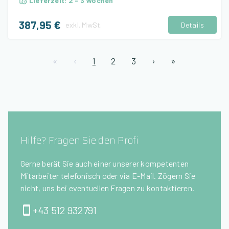
Lieferzeit
:
2 - 3 Wochen
387,95 €
exkl.
MwSt.
Details
«
‹
1
2
3
›
»
Hilfe? Fragen Sie den Profi
Gerne berät Sie auch einer unserer kompetenten
Mitarbeiter telefonisch oder via E-Mail. Zögern Sie
nicht, uns bei eventuellen Fragen zu kontaktieren.
+43 512 932791