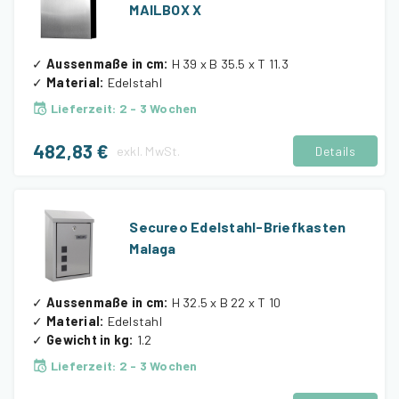
MAILBOX X
✓
Aussenmaße in cm
:
H 39 x B 35.5 x T 11.3
✓
Material
:
Edelstahl
Lieferzeit
:
2 - 3 Wochen
482,83 €
exkl.
MwSt.
Details
Secureo Edelstahl-Briefkasten
Malaga
✓
Aussenmaße in cm
:
H 32.5 x B 22 x T 10
✓
Material
:
Edelstahl
✓
Gewicht in kg
:
1.2
Lieferzeit
:
2 - 3 Wochen