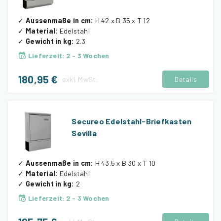
✓
Aussenmaße in cm
:
H 42 x B 35 x T 12
✓
Material
:
Edelstahl
✓
Gewicht in kg
:
2.3
Lieferzeit
:
2 - 3 Wochen
180,95 €
exkl.
MwSt.
Details
Secureo Edelstahl-Briefkasten
Sevilla
✓
Aussenmaße in cm
:
H 43.5 x B 30 x T 10
✓
Material
:
Edelstahl
✓
Gewicht in kg
:
2
Lieferzeit
:
2 - 3 Wochen