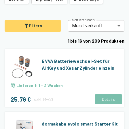
Sortieren nach
Meist verkauft
Filtern
1
bis
16
von
209
Produkten
EVVA Batteriewechsel-Set für
AirKey und Xesar Zylinder einzeln
Lieferzeit
:
1 - 2 Wochen
25,76 €
exkl.
MwSt.
Details
dormakaba evolo smart Starter Kit