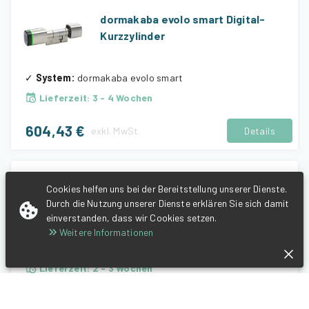
dormakaba evolo smart Digital-
Kurzzylinder
✓
System
:
dormakaba evolo smart
Lieferzeit
:
3 - 4 Wochen
604,43 €
exkl.
MwSt.
Details
dormakaba evolo smart RFID-
Cookies helfen uns bei der Bereitstellung unserer Dienste.
Durch die Nutzung unserer Dienste erklären Sie sich damit
Schlüsselanhänger
einverstanden, dass wir Cookies setzen.
Weitere Informationen
✓
System
:
dormakaba evolo smart
Lieferzeit
:
2 - 3 Wochen
26,99 €
exkl.
MwSt.
Details