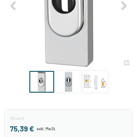
79,41 €
75,39 €
exkl.
MwSt.