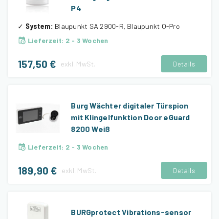
P4
✓
System
:
Blaupunkt SA 2900-R, Blaupunkt Q-Pro
Lieferzeit
:
2 - 3 Wochen
157,50 €
exkl.
MwSt.
Details
Burg Wächter digitaler Türspion
mit Klingelfunktion Door eGuard
8200 Weiß
Lieferzeit
:
2 - 3 Wochen
189,90 €
exkl.
MwSt.
Details
BURGprotect Vibrations-sensor