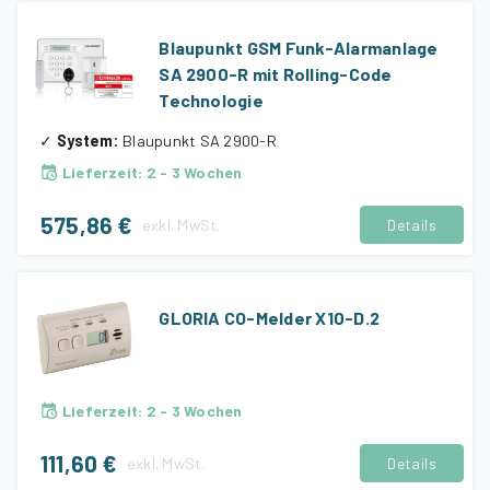
Blaupunkt GSM Funk-Alarmanlage
SA 2900-R mit Rolling-Code
Technologie
✓
System
:
Blaupunkt SA 2900-R
Lieferzeit
:
2 - 3 Wochen
575,86 €
exkl.
MwSt.
Details
GLORIA CO-Melder X10-D.2
Lieferzeit
:
2 - 3 Wochen
111,60 €
exkl.
MwSt.
Details