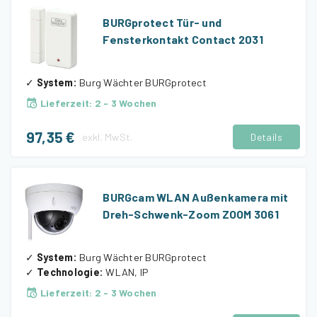
BURGprotect Tür- und
Fensterkontakt Contact 2031
✓
System
:
Burg Wächter BURGprotect
Lieferzeit
:
2 - 3 Wochen
97,35 €
exkl.
MwSt.
Details
BURGcam WLAN Außenkamera mit
Dreh-Schwenk-Zoom ZOOM 3061
✓
System
:
Burg Wächter BURGprotect
✓
Technologie
:
WLAN, IP
Lieferzeit
:
2 - 3 Wochen