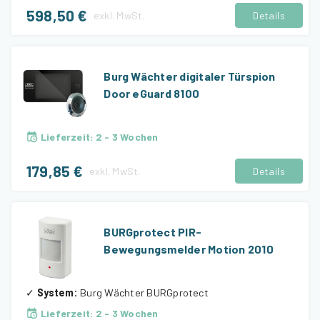
598,50 €
exkl.
MwSt.
Details
Burg Wächter digitaler Türspion
Door eGuard 8100
Lieferzeit
:
2 - 3 Wochen
179,85 €
exkl.
MwSt.
Details
BURGprotect PIR-
Bewegungsmelder Motion 2010
✓
System
:
Burg Wächter BURGprotect
Lieferzeit
:
2 - 3 Wochen